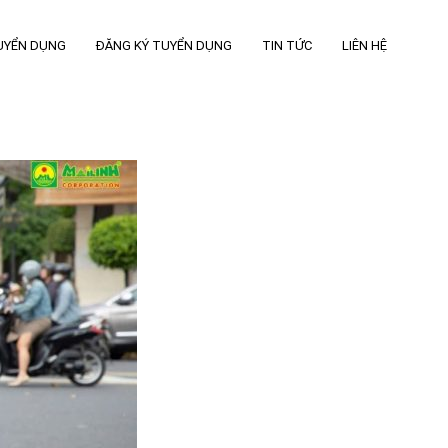
UYỂN DỤNG
ĐĂNG KÝ TUYỂN DỤNG
TIN TỨC
LIÊN HỆ