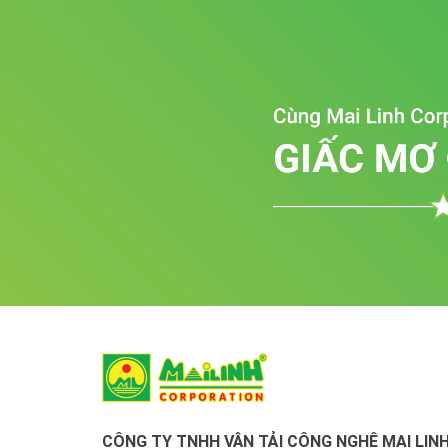
CÔNG TY TNHH VẬN TẢI CÔNG NGHỆ MAI LINH