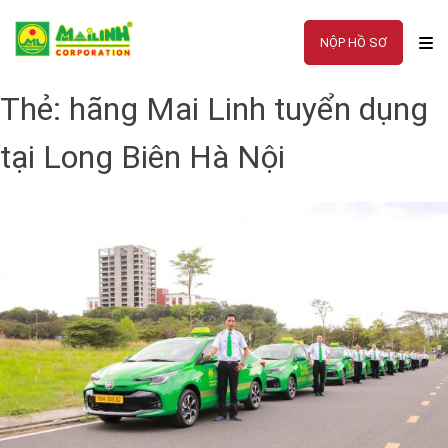
Skip
to
NỘP HỒ SƠ
content
Thẻ:
hãng Mai Linh tuyển dụng
tại Long Biên Hà Nội