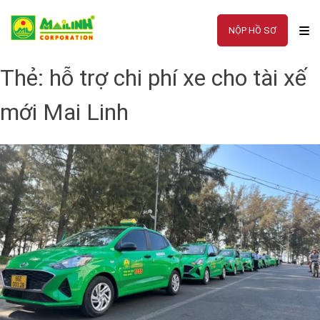
Skip
to
NỘP HỒ SƠ
content
Thẻ:
hỗ trợ chi phí xe cho tài xế
mới Mai Linh