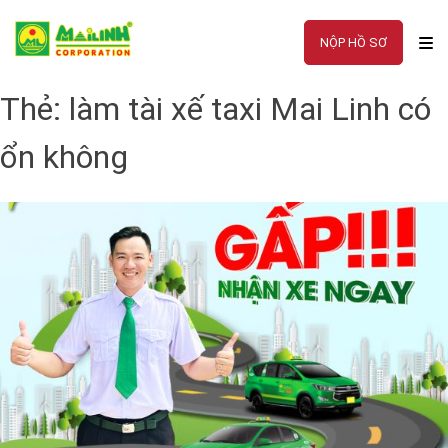
Skip
to
NỘP HỒ SƠ
content
Thẻ:
làm tài xế taxi Mai Linh có
ổn không