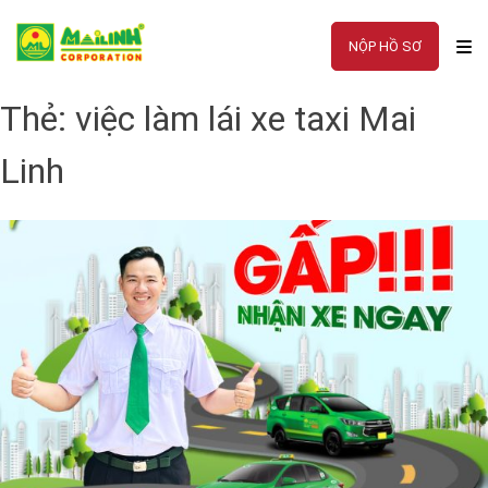
Skip
to
NỘP HỒ SƠ
content
Thẻ:
việc làm lái xe taxi Mai
Linh