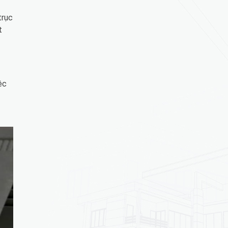
trục
t
iệc