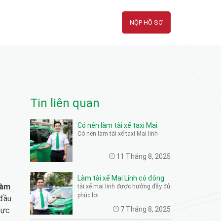
NỘP HỒ SƠ
Tin liên quan
Có nên làm tài xế taxi Mai
Có nên làm tài xế taxi Mai linh
Linh? Góc nhìn chi tiết từ thu
nhập, quyền lợi đến phản hồi
11 Tháng 8, 2025
thực tế
Làm tài xế Mai Linh có đóng
làm
tài xế mai linh được hưởng đầy đủ
bảo hiểm không? Lời giải cho
phúc lợi
 đầu
người đang phân vân chọn
7 Tháng 8, 2025
vực
nghề