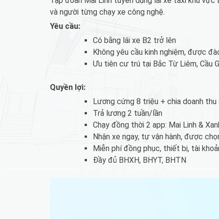
Tập đoàn Mai Linh tuyển dụng lái xe taxi khu vực 
và người từng chạy xe công nghệ.
Yêu cầu:
Có bằng lái xe B2 trở lên
Không yêu cầu kinh nghiệm, được đào
Ưu tiên cư trú tại Bắc Từ Liêm, Cầu
Quyền lợi:
Lương cứng 8 triệu + chia doanh th
Trả lương 2 tuần/lần
Chạy đồng thời 2 app: Mai Linh & Xa
Nhận xe ngay, tự vận hành, được chọ
Miễn phí đồng phục, thiết bị, tài kho
Đầy đủ BHXH, BHYT, BHTN