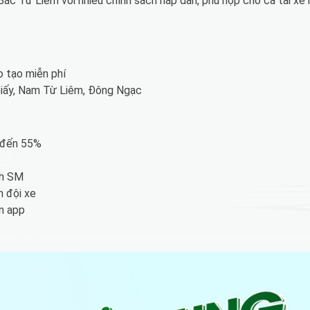
Bắc Từ Liêm với nhiều chính sách hấp dẫn, phù hợp cho cả tài xế
 tạo miễn phí
 Giấy, Nam Từ Liêm, Đông Ngạc
u đến 55%
nh SM
n đội xe
ản app