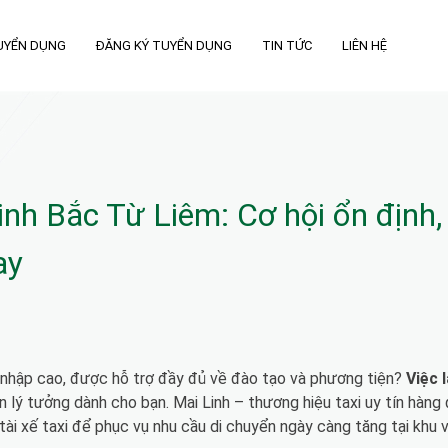
UYỂN DỤNG
ĐĂNG KÝ TUYỂN DỤNG
TIN TỨC
LIÊN HỆ
Linh Bắc Từ Liêm: Cơ hội ổn định,
ay
 nhập cao, được hỗ trợ đầy đủ về đào tạo và phương tiện?
Việc 
n lý tưởng dành cho bạn. Mai Linh – thương hiệu taxi uy tín hàng
tài xế taxi để phục vụ nhu cầu di chuyển ngày càng tăng tại khu 